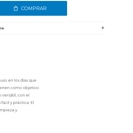
COMPRAR
ío
uso en los días que
tienen como objetivo
versátil, con el
cil y práctica. El
limpieza y