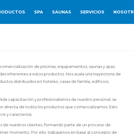
RODUCTOS
SPA
SAUNAS
SERVICIOS
NOSOTR
omercialización de piscinas, equipamientos, saunas y spas;
es inherentes a estos productos. Nos avala una trayectoria de
tos distribuidos en hoteles, casas de familia, edificios,
ólida capacitación y profesionalismos de nuestro personal, se
n directa de todos los productos que comercializamos. Esto
ce y caracteriza.
es de nuestros clientes, formando parte de un proceso de
primer momento. Por ello, trabajamos en base al concepto de