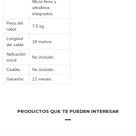
filtros finos y
ultrafinos
integrados.
Peso del
7,5 kg.
robot
Longitud
18 metros.
del cable
Aplicación
No incluido.
móvil
Caddie
No incluido.
Garantía
12 meses.
PRODUCTOS QUE TE PUEDEN INTERESAR