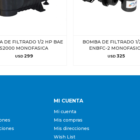
 DE FILTRADO 1/2 HP BAE
BOMBA DE FILTRADO 1/
S2000 MONOFASICA
ENBFC-2 MONOFASI
299
325
USD
USD
MI CUENTA
Mi cuenta
iones
Mis compras
ciones
Mis direcciones
Wish List