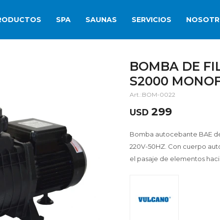
RODUCTOS
SPA
SAUNAS
SERVICIOS
NOSOTR
BOMBA DE FIL
S2000 MONOF
BOM-0022
299
USD
Bomba autocebante BAE de V
220V-50HZ. Con cuerpo autoc
el pasaje de elementos hacia