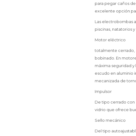
para pegar caños de
excelente opción par
Las electrobombas a
piscinas, natatorios 
Motor eléctrico
totalmente cerrado,
bobinado. En motore
máxima seguridad y l
escudo en aluminio i
mecanizada de torno
Impulsor
De tipo cerrado con 
vidrio que ofrece bu
Sello mecánico
Del tipo autoajustabl