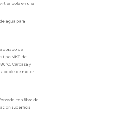
irtiéndola en una
 de agua para
corporado de
s tipo MKP de
180ºC. Carcaza y
a acople de motor
forzado con fibra de
ación superficial.