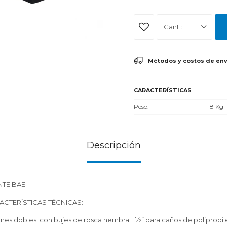
1
Métodos y costos de env
CARACTERÍSTICAS
Peso
8 Kg
Descripción
TE BAE
ACTERÍSTICAS TÉCNICAS:
es dobles; con bujes de rosca hembra 1 ½” para caños de polipropile