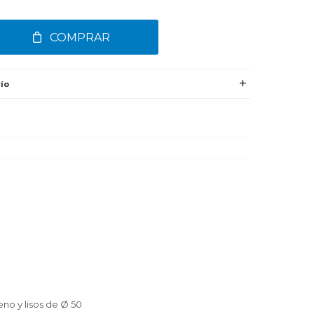
COMPRAR
ío
no y lisos de Ø 50