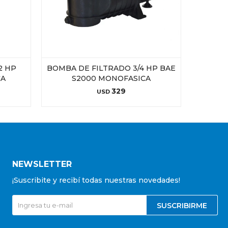
2 HP
BOMBA DE FILTRADO 3/4 HP BAE
BOMB
CA
S2000 MONOFASICA
EN
329
USD
NEWSLETTER
¡Suscribite y recibí todas nuestras novedades!
SUSCRIBIRME