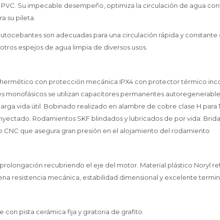
 PVC. Su impecable desempeño, optimiza la circulación de agua conv
a su pileta.
utocebantes son adecuadas para una circulación rápida y constante
y otros espejos de agua limpia de diversos usos.
 hermético con protección mecánica IPX4 con protector térmico in
s monofásicos se utilizan capacitores permanentes autoregenerable
arga vida útil. Bobinado realizado en alambre de cobre clase H para 
nyectado. Rodamientos SKF blindados y lubricados de por vida. Brid
 CNC que asegura gran presión en el alojamiento del rodamiento
prolongación recubriendo el eje del motor. Material plástico Noryl re
ena resistencia mecánica, estabilidad dimensional y excelente termin
e con pista cerámica fija y giratoria de grafito