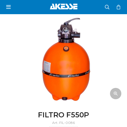

FILTRO F550P
FIL-0086