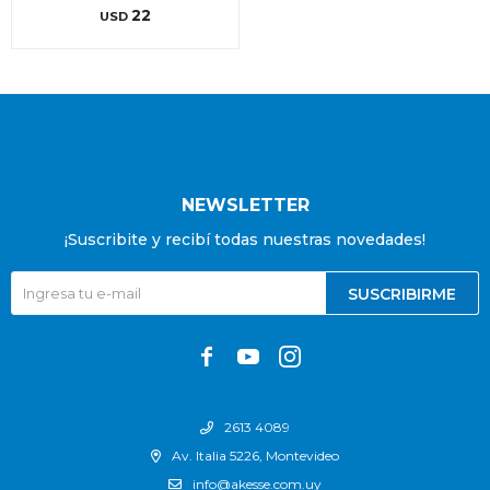
22
USD
NEWSLETTER
¡Suscribite y recibí todas nuestras novedades!
SUSCRIBIRME



2613 4089
Av. Italia 5226, Montevideo
info@akesse.com.uy